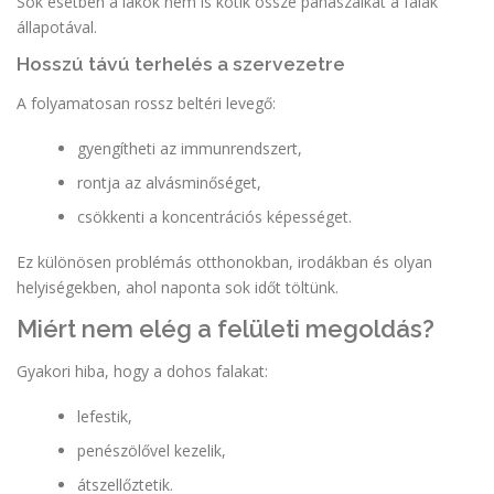
Sok esetben a lakók nem is kötik össze panaszaikat a falak
állapotával.
Hosszú távú terhelés a szervezetre
A folyamatosan rossz beltéri levegő:
gyengítheti az immunrendszert,
rontja az alvásminőséget,
csökkenti a koncentrációs képességet.
Ez különösen problémás otthonokban, irodákban és olyan
helyiségekben, ahol naponta sok időt töltünk.
Miért nem elég a felületi megoldás?
Gyakori hiba, hogy a dohos falakat:
lefestik,
penészölővel kezelik,
átszellőztetik.