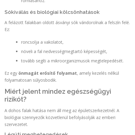
romlásához.
Sókiválás és biológiai kölcsönhatások
A felázott falakban oldott ásványi sók vándorolnak a felszín felé.
Ez:
roncsolja a vakolatot,
növeli a fal nedvességmegtartó képességét,
tovább segíti a mikroorganizmusok megtelepedését.
Ez egy
önmagát erősítő folyamat
, amely kezelés nélkül
folyamatosan súlyosbodik.
Miért jelent mindez egészségügyi
rizikót?
A dohos falak hatása nem áll meg az épületszerkezetnél. A
biológiai szennyezők közvetlenül befolyásolják az emberi
szervezetet.
Légúti megbetegedések