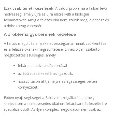
Ezek
csak tüneti kezelések
. A valódi probléma a falban lévő
nedvesség, amely újra és újra életre kelti a biológiai
folyamatokat. Amíg a felázás oka nem szűnik meg, a penész és
a dohos szag visszatér.
A probléma gyökerének kezelése
A tartós megoldás a falak nedvességtartalmának csökkentése
és a felázás okának megszüntetése. Ehhez olyan szakértői
megközelítés szükséges, amely:
feltárja a nedvesedés forrását,
az épület szerkezetéhez igazodik,
hosszú távon állítja helyre az egészséges beltéri
környezetet.
Ebben nyújt segítséget a Falorvos szolgáltatása, amely
kifejezetten a falnedvesedés okainak feltárására és kezelésére
specializálódott. Az ilyen komplex megoldások nemcsak az