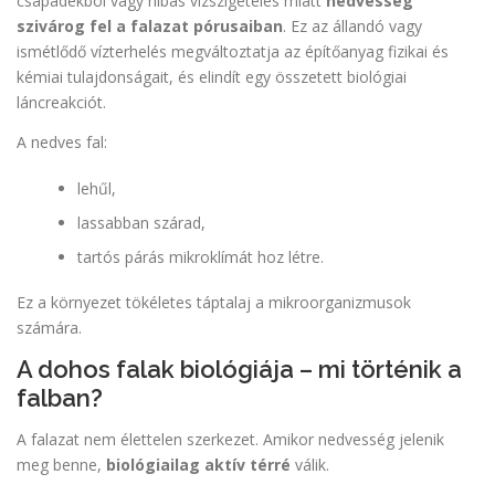
csapadékból vagy hibás vízszigetelés miatt
nedvesség
szivárog fel a falazat pórusaiban
. Ez az állandó vagy
ismétlődő vízterhelés megváltoztatja az építőanyag fizikai és
kémiai tulajdonságait, és elindít egy összetett biológiai
láncreakciót.
A nedves fal:
lehűl,
lassabban szárad,
tartós párás mikroklímát hoz létre.
Ez a környezet tökéletes táptalaj a mikroorganizmusok
számára.
A dohos falak biológiája – mi történik a
falban?
A falazat nem élettelen szerkezet. Amikor nedvesség jelenik
meg benne,
biológiailag aktív térré
válik.