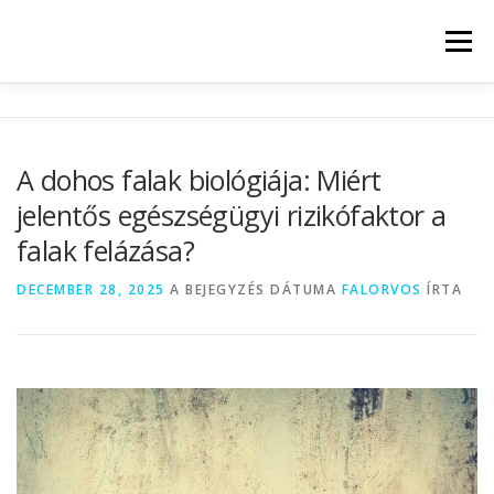
Menü
KEZDŐLAP
INJEKTÁLÁS
LEMEZBESAJTOLÁS
A dohos falak biológiája: Miért
jelentős egészségügyi rizikófaktor a
SZOLGÁLTATÁSI TERÜLET
ÁRAK
falak felázása?
DECEMBER 28, 2025
A BEJEGYZÉS DÁTUMA
FALORVOS
ÍRTA