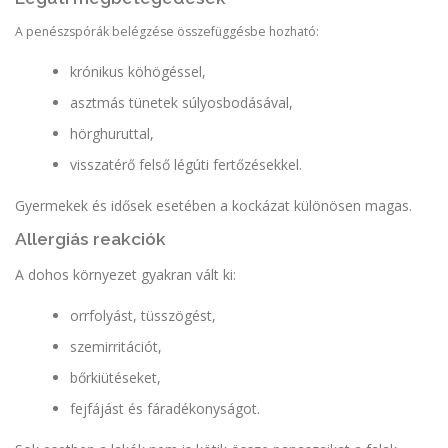
A penészspórák belégzése összefüggésbe hozható:
krónikus köhögéssel,
asztmás tünetek súlyosbodásával,
hörghuruttal,
visszatérő felső légúti fertőzésekkel.
Gyermekek és idősek esetében a kockázat különösen magas.
Allergiás reakciók
A dohos környezet gyakran vált ki:
orrfolyást, tüsszögést,
szemirritációt,
bőrkiütéseket,
fejfájást és fáradékonyságot.