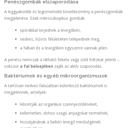
Penészgombák elszaporodása
A leggyakoribb és legismertebb következmény a penészgombák
megjelenése. Ezek mikroszkopikus gombák:
spórákkal terjednek a levegőben,
nedves, hűvös felületeken telepednek meg,
a falban és a levegőben egyszerre vannak jelen.
A penész nemcsak a látható fekete vagy zöld foltokat jelenti –
sokszor
a fal belsejében
zajlik az aktív szaporodás.
Baktériumok és egyéb mikroorganizmusok
A tartósan nedves falazatban különböző baktériumok is
megjelennek, amelyek:
lebontják az organikus szennyeződéseket,
kellemetlen, dohos szagú anyagokat termelnek,
hozzájárulnak a beltéri levegő minőségének